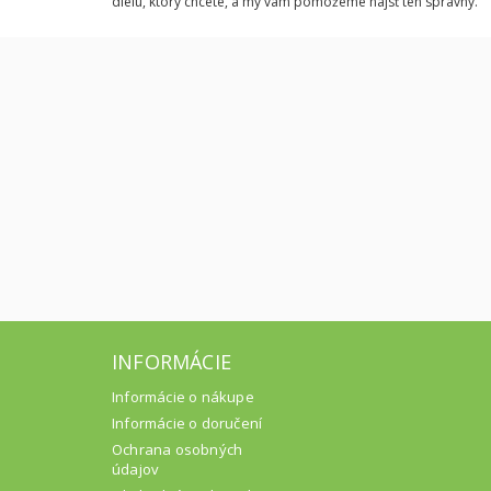
dielu, ktorý chcete, a my vám pomôžeme nájsť ten správny.
INFORMÁCIE
Informácie o nákupe
Informácie o doručení
Ochrana osobných
údajov