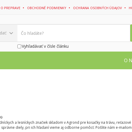
 O PREPRAVE
OBCHODNÉ PODMIENKY
OCHRANA OSOBNÝCH ÚDAJOV
H
dať:
Vyhľadávať v čísle článku
O 
09
adníckych a lesníckych značiek skladom v Agrond pre kosačky na trávu, reťazové
e správne diely, pri ich hľadaní vieme aj odborne pomôcť. Pošlite nám e-mailom