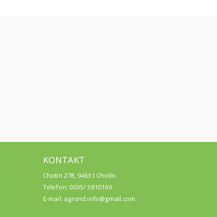
KONTAKT
Chotín 278, 94631 Chotín
Telefon: 0035/ 3810160
E-mail: agrond.info@gmail.com