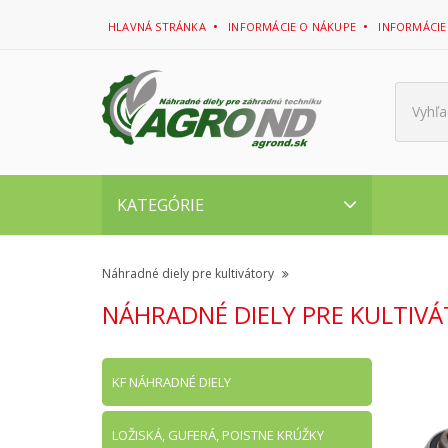
HLAVNÁ STRÁNKA
INFORMÁCIE O NÁKUPE
INFORMÁCIE
Vyhľa
KATEGÓRIE
Náhradné diely pre kultivátory
NÁHRADNÉ DIELY PRE KULTIV
KF NÁHRADNÉ DIELY
LOŽISKÁ, GUFERÁ, POISTNE KRÚŽKY