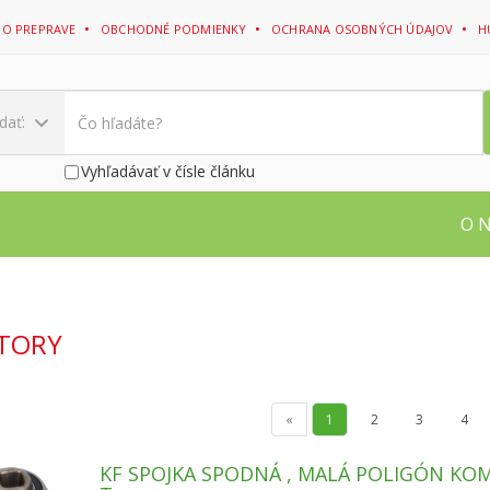
 O PREPRAVE
OBCHODNÉ PODMIENKY
OCHRANA OSOBNÝCH ÚDAJOV
H
dať:
Vyhľadávať v čísle článku
O 
ÁTORY
«
1
2
3
4
KF SPOJKA SPODNÁ , MALÁ POLIGÓN KO