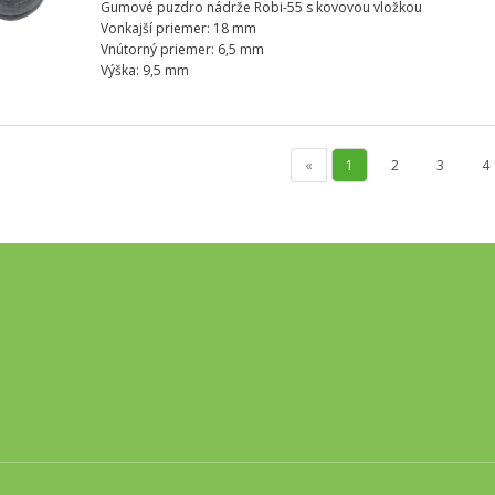
Gumové puzdro nádrže Robi-55 s kovovou vložkou
Vonkajší priemer: 18 mm
Vnútorný priemer: 6,5 mm
Výška: 9,5 mm
«
1
2
3
4