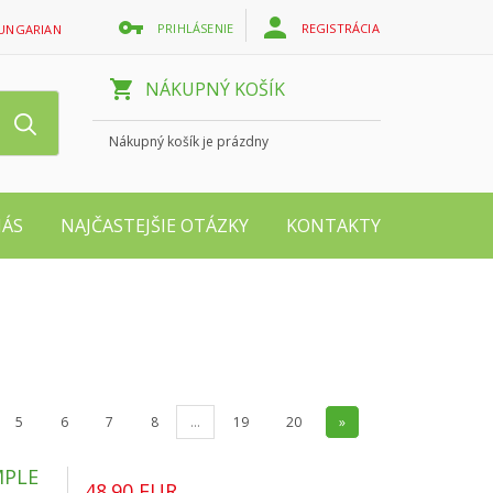
PRIHLÁSENIE
REGISTRÁCIA
UNGARIAN
NÁKUPNÝ KOŠÍK
Nákupný košík je prázdny
NÁS
NAJČASTEJŠIE OTÁZKY
KONTAKTY
5
6
7
8
...
19
20
»
MPLE
48.90 EUR