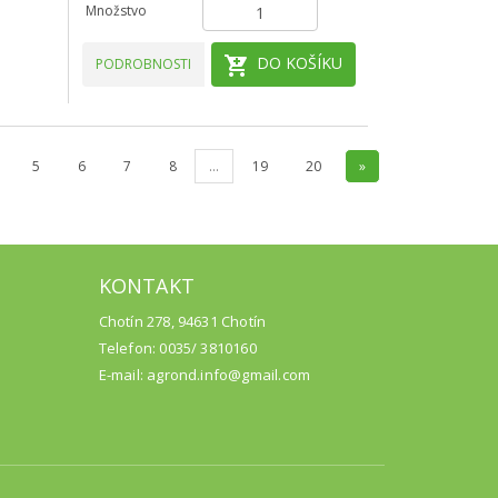
Množstvo
DO KOŠÍKU
PODROBNOSTI
5
6
7
8
...
19
20
»
KONTAKT
Chotín 278, 94631 Chotín
Telefon: 0035/ 3810160
E-mail: agrond.info@gmail.com