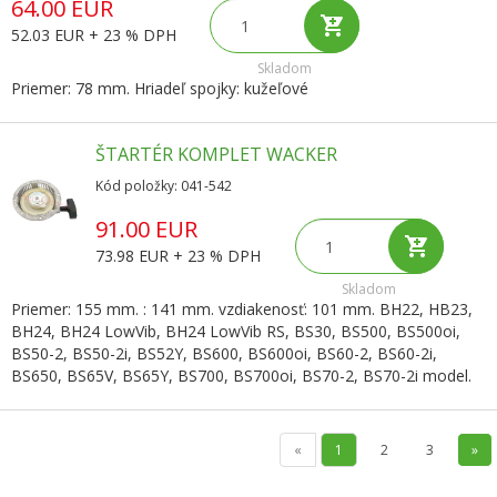
64.00 EUR
52.03 EUR + 23 % DPH
Skladom
Priemer: 78 mm. Hriadeľ spojky: kužeľové
ŠTARTÉR KOMPLET WACKER
Kód položky: 041-542
91.00 EUR
73.98 EUR + 23 % DPH
Skladom
Priemer: 155 mm. : 141 mm. vzdiakenosť: 101 mm. BH22, HB23,
BH24, BH24 LowVib, BH24 LowVib RS, BS30, BS500, BS500oi,
BS50-2, BS50-2i, BS52Y, BS600, BS600oi, BS60-2, BS60-2i,
BS650, BS65V, BS65Y, BS700, BS700oi, BS70-2, BS70-2i model.
«
1
2
3
»