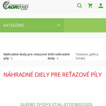
KATEGÓRIE
Náhradné diely pre reťazové
Stihl náhradné
Tesnenie, guferá,
píly
diely
ložiská
NÁHRADNÉ DIELY PRE REŤAZOVÉ PÍLY
GUFERO 15*25*5 STIHL-017;018;021;023;