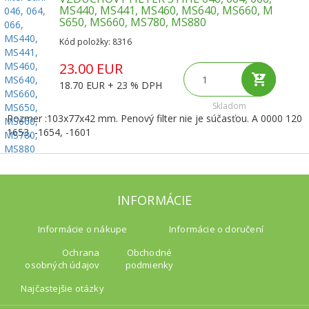
MS440, MS441, MS460, MS640, MS660, M
S650, MS660, MS780, MS880
Kód položky: 8316
23.00 EUR
18.70 EUR + 23 % DPH
Skladom
Rozmer :103x77x42 mm. Penový filter nie je súčasťou. A 0000 120
1653, -1654, -1601
INFORMÁCIE
Informácie o nákupe
Informácie o doručení
Ochrana
Obchodné
osobných údajov
podmienky
Najčastejšie otázky