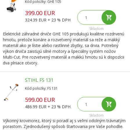
Kód položky: GHE 105
399.00 EUR
324.39 EUR + 23 % DPH
Skladom
Elektrické záhradné drviče GHE 105 produkujú kvalitne rozdrvenú
hmotu, pretože konáre a rozvetvený materiál sa reže a mäkký
materiál ako je lístie alebo rastlinné zbytky, sa drvia. Potrebný
výkon drviča zaisťujú silné motory a špeciálny systém nožov
Multi-Cut. Pre rozvetvený materiál a mäkkú hmotu sú k dispozícii
dva plniace otvory.
STIHL FS 131
Kód položky: FS 131
599.00 EUR
486.99 EUR + 23 % DPH
Skladom
Výkonný krovinorez, ktorý si poradí aj s veľmi odolným trávnatým
porastom. Zjednodušený spôsob štartovania pre Vaše pohodlie.