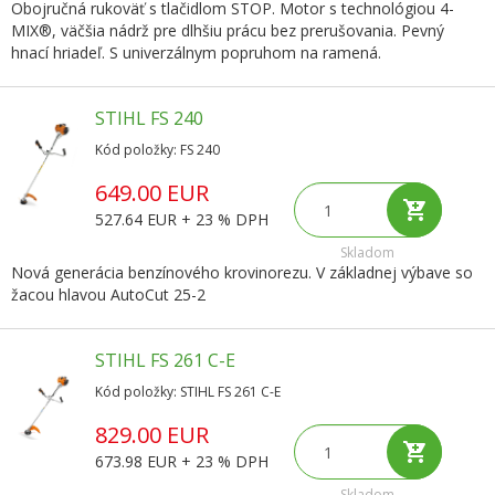
Obojručná rukoväť s tlačidlom STOP. Motor s technológiou 4-
MIX®, väčšia nádrž pre dlhšiu prácu bez prerušovania. Pevný
hnací hriadeľ. S univerzálnym popruhom na ramená.
STIHL FS 240
Kód položky: FS 240
649.00 EUR
527.64 EUR + 23 % DPH
Skladom
Nová generácia benzínového krovinorezu. V základnej výbave so
žacou hlavou AutoCut 25-2
STIHL FS 261 C-E
Kód položky: STIHL FS 261 C-E
829.00 EUR
673.98 EUR + 23 % DPH
Skladom