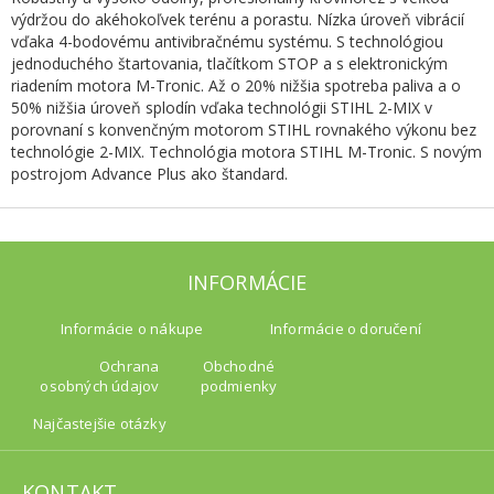
výdržou do akéhokoľvek terénu a porastu. Nízka úroveň vibrácií
vďaka 4-bodovému antivibračnému systému. S technológiou
jednoduchého štartovania, tlačítkom STOP a s elektronickým
riadením motora M-Tronic. Až o 20% nižšia spotreba paliva a o
50% nižšia úroveň splodín vďaka technológii STIHL 2-MIX v
porovnaní s konvenčným motorom STIHL rovnakého výkonu bez
technológie 2-MIX. Technológia motora STIHL M-Tronic. S novým
postrojom Advance Plus ako štandard.
INFORMÁCIE
Informácie o nákupe
Informácie o doručení
Ochrana
Obchodné
osobných údajov
podmienky
Najčastejšie otázky
KONTAKT