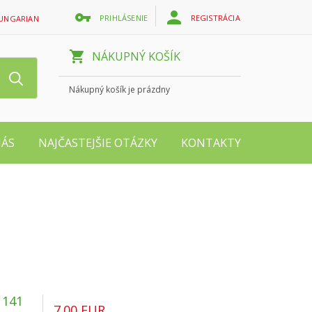
PRIHLÁSENIE
REGISTRÁCIA
UNGARIAN
NÁKUPNÝ KOŠÍK
Nákupný košík je prázdny
NÁS
NAJČASTEJŠIE OTÁZKY
KONTAKTY
 141
7.00 EUR