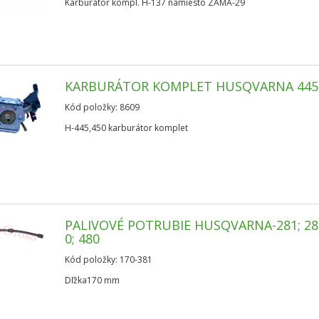
Karburátor kompl. H-137 namiesto ZAMA-29
KARBURÁTOR KOMPLET HUSQVARNA 445
Kód položky: 8609
H-445,450 karburátor komplet
PALIVOVÉ POTRUBIE HUSQVARNA-281; 288
0; 480
Kód položky: 170-381
Dľžka170 mm