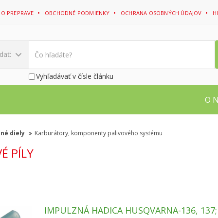
 O PREPRAVE
OBCHODNÉ PODMIENKY
OCHRANA OSOBNÝCH ÚDAJOV
H
dať:
Vyhľadávať v čísle článku
O 
né diely
Karburátory, komponenty palivového systému
É PÍLY
IMPULZNÁ HADICA HUSQVARNA-136, 137;