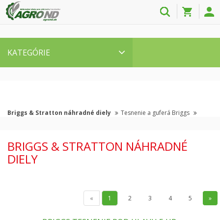
KATEGÓRIE
Briggs & Stratton náhradné diely
Tesnenie a guferá Briggs
BRIGGS & STRATTON NÁHRADNÉ
DIELY
«
1
2
3
4
5
»